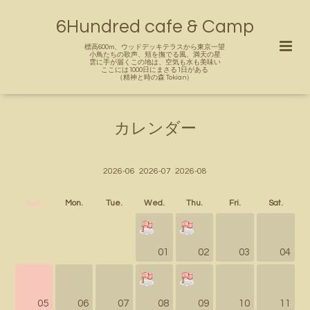
6Hundred cafe & Camp
標高600m、ウッドデッキテラスから東京一望
小鳥たちの歌声、頬を撫でる風、満天の星
雲に手が届くこの地は、空気も水も美味い
ここには1000日にまさる1日がある
（精神と時の森 Tokian）
カレンダー
2026-06
2026-07
2026-08
Sun.
Mon.
Tue.
Wed.
Thu.
Fri.
Sat.
01
02
03
04
05
06
07
08
09
10
11