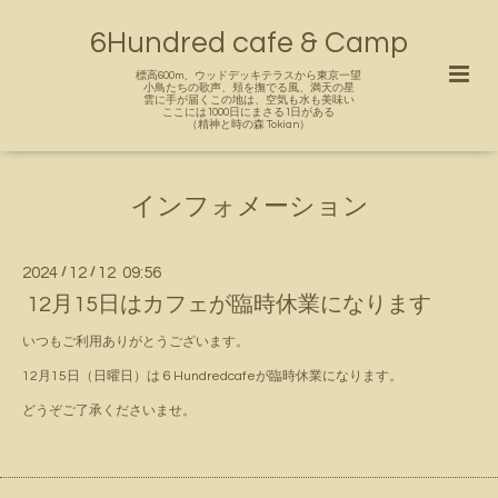
6Hundred cafe & Camp
標高600m、ウッドデッキテラスから東京一望
小鳥たちの歌声、頬を撫でる風、満天の星
雲に手が届くこの地は、空気も水も美味い
ここには1000日にまさる1日がある
（精神と時の森 Tokian）
インフォメーション
2024
/
12
/
12 09:56
12月15日はカフェが臨時休業になります
いつもご利用ありがとうございます。
12月15日（日曜日）は６Hundredcafeが臨時休業になります。
どうぞご了承くださいませ。