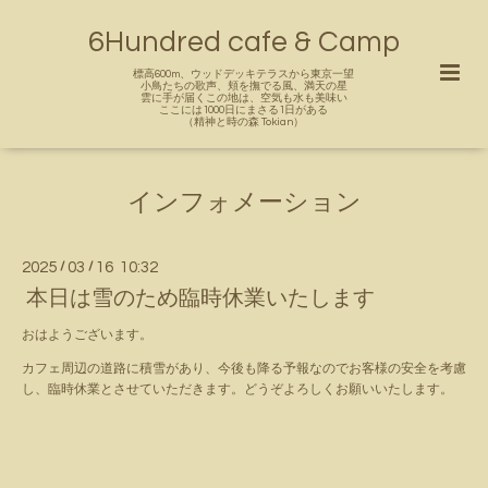
6Hundred cafe & Camp
標高600m、ウッドデッキテラスから東京一望
小鳥たちの歌声、頬を撫でる風、満天の星
雲に手が届くこの地は、空気も水も美味い
ここには1000日にまさる1日がある
（精神と時の森 Tokian）
インフォメーション
2025
/
03
/
16 10:32
本日は雪のため臨時休業いたします
おはようございます。
カフェ周辺の道路に積雪があり、今後も降る予報なのでお客様の安全を考慮
し、臨時休業とさせていただきます。どうぞよろしくお願いいたします。