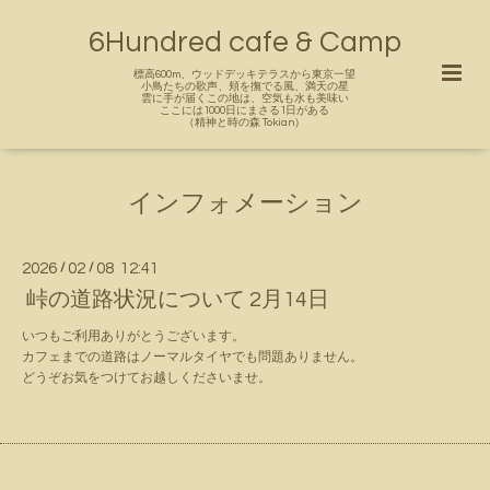
6Hundred cafe & Camp
標高600m、ウッドデッキテラスから東京一望
小鳥たちの歌声、頬を撫でる風、満天の星
雲に手が届くこの地は、空気も水も美味い
ここには1000日にまさる1日がある
（精神と時の森 Tokian）
インフォメーション
2026
/
02
/
08 12:41
峠の道路状況について 2月14日
いつもご利用ありがとうございます。
カフェまでの道路はノーマルタイヤでも問題ありません。
どうぞお気をつけてお越しくださいませ。