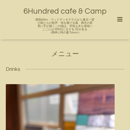
6Hundred cafe & Camp
標高600m、ウッドデッキテラスから東京一望
小鳥たちの歌声、頬を撫でる風、満天の星
雲に手が届くこの地は、空気も水も美味い
ここには1000日にまさる1日がある
（精神と時の森 Tokian）
メニュー
Drinks