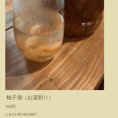
柚子酒（お湯割り）
700円
ときがわ町の桂木柚子。