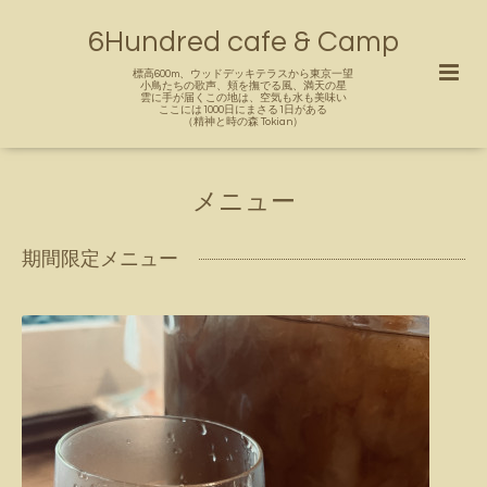
6Hundred cafe & Camp
標高600m、ウッドデッキテラスから東京一望
小鳥たちの歌声、頬を撫でる風、満天の星
雲に手が届くこの地は、空気も水も美味い
ここには1000日にまさる1日がある
（精神と時の森 Tokian）
メニュー
期間限定メニュー