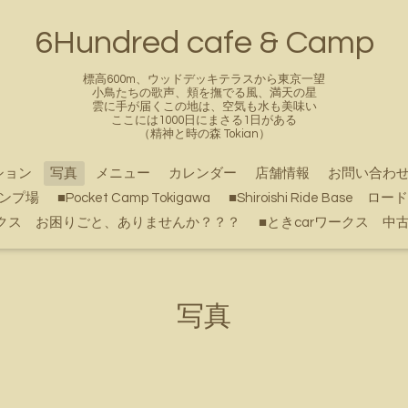
6Hundred cafe & Camp
標高600m、ウッドデッキテラスから東京一望
小鳥たちの歌声、頬を撫でる風、満天の星
雲に手が届くこの地は、空気も水も美味い
ここには1000日にまさる1日がある
（精神と時の森 Tokian）
ション
写真
メニュー
カレンダー
店舗情報
お問い合わ
キャンプ場
■Pocket Camp Tokigawa
■Shiroishi Ride Bas
クス お困りごと、ありませんか？？？
■ときcarワークス 中
写真