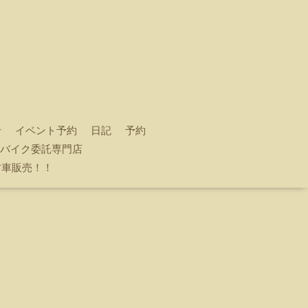
せ
イベント予約
日記
予約
e ロードバイク委託専門店
古車販売！！